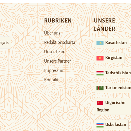
RUBRIKEN
UNSERE
LÄNDER
Über uns
Redaktionscharta
nçais
Kasachstan
Unser Team
Kirgistan
Unsere Partner
Impressum
Tadschikistan
Kontakt
Turkmenista
Uigurische
Region
Usbekistan