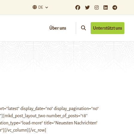
DE
Über uns
Unterstützt uns
t=“latest“ display_date=“no“ display_pagination=“no“
/3″][mkd_post_layout_two number_of_posts=“18″
ination_type=“load-more“ title=“Neuesten Nachrichten“
r“][/vc_column][/vc_row]