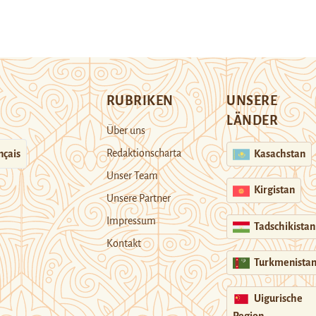
RUBRIKEN
UNSERE
LÄNDER
Über uns
Redaktionscharta
nçais
Kasachstan
Unser Team
Kirgistan
Unsere Partner
Impressum
Tadschikistan
Kontakt
Turkmenista
Uigurische