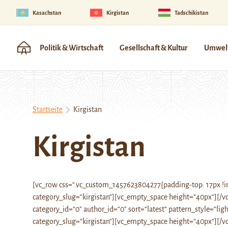
Kasachstan
Kirgistan
Tadschikistan
Politik & Wirtschaft
Gesellschaft & Kultur
Umwelt
Startseite
Kirgistan
Kirgistan
[vc_row css=“.vc_custom_1457623804277{padding-top: 17px !im
category_slug=“kirgistan“][vc_empty_space height=“40px“][/
category_id=“0″ author_id=“0″ sort=“latest“ pattern_style=“li
category_slug=“kirgistan“][vc_empty_space height=“40px“][/v