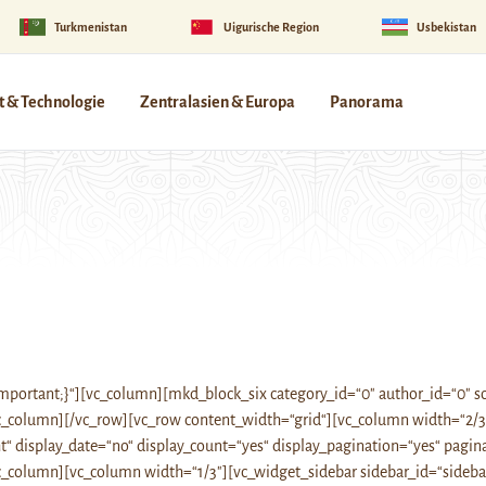
Turkmenistan
Uigurische Region
Usbekistan
 & Technologie
Zentralasien & Europa
Panorama
portant;}“][vc_column][mkd_block_six category_id=“0″ author_id=“0″ sor
vc_column][/vc_row][vc_row content_width=“grid“][vc_column width=“2
ght“ display_date=“no“ display_count=“yes“ display_pagination=“yes“ pag
c_column][vc_column width=“1/3″][vc_widget_sidebar sidebar_id=“sideba