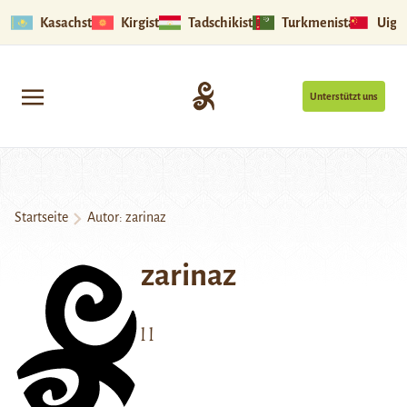
Kasachstan
Kirgistan
Tadschikistan
Turkmenistan
Uigu
Unterstützt uns
Startseite
Autor: zarinaz
zarinaz
l l