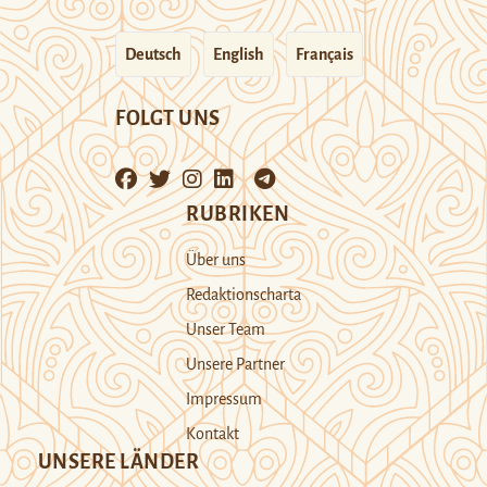
Deutsch
English
Français
FOLGT UNS
RUBRIKEN
Über uns
Redaktionscharta
Unser Team
Unsere Partner
Impressum
Kontakt
UNSERE LÄNDER