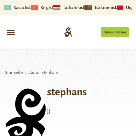
Kasachstan
Kirgistan
Tadschikistan
Turkmenistan
Uigu
Unterstützt uns
Startseite
Autor: stephans
stephans
ll