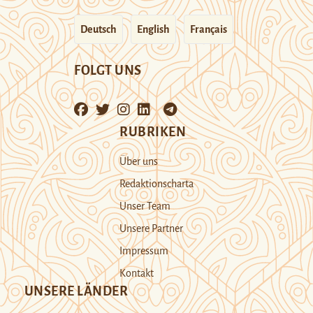
Deutsch
English
Français
FOLGT UNS
RUBRIKEN
Über uns
Redaktionscharta
Unser Team
Unsere Partner
Impressum
Kontakt
UNSERE LÄNDER