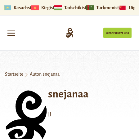
Kasachstan
Kirgistan
Tadschikistan
Turkmenistan
Uigu
Unterstützt uns
Startseite
Autor: snejanaa
snejanaa
ll