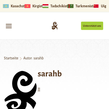
Kasachstan
Kirgistan
Tadschikistan
Turkmenistan
Uigu
Unterstützt uns
Startseite
Autor: sarahb
sarahb
ll