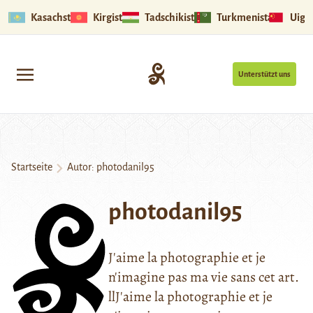
Kasachstan
Kirgistan
Tadschikistan
Turkmenistan
Uigu
Unterstützt uns
Startseite
Autor: photodanil95
photodanil95
J'aime la photographie et je
n'imagine pas ma vie sans cet art.
llJ'aime la photographie et je