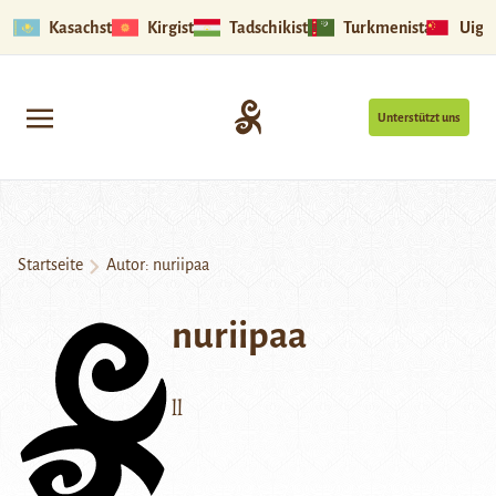
Kasachstan
Kirgistan
Tadschikistan
Turkmenistan
Uigu
Unterstützt uns
Startseite
Autor: nuriipaa
nuriipaa
ll