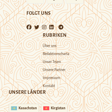
FOLGT UNS
RUBRIKEN
Über uns
Redaktionscharta
Unser Team
Unsere Partner
Impressum
Kontakt
UNSERE LÄNDER
Kasachstan
Kirgistan