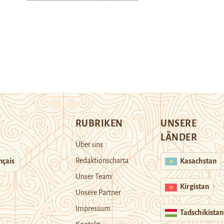
RUBRIKEN
UNSERE
LÄNDER
Über uns
Redaktionscharta
nçais
Kasachstan
Unser Team
Kirgistan
Unsere Partner
Impressum
Tadschikistan