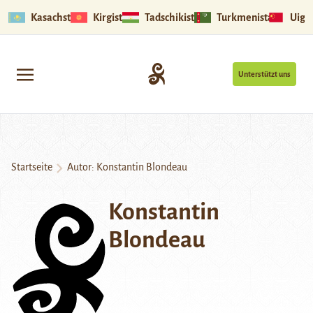
Kasachstan
Kirgistan
Tadschikistan
Turkmenistan
Uigu
Unterstützt uns
Startseite
Autor: Konstantin Blondeau
Konstantin
Blondeau