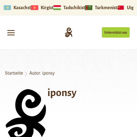
Kasachstan
Kirgistan
Tadschikistan
Turkmenistan
Uigu
Unterstützt uns
Startseite
Autor: iponsy
iponsy