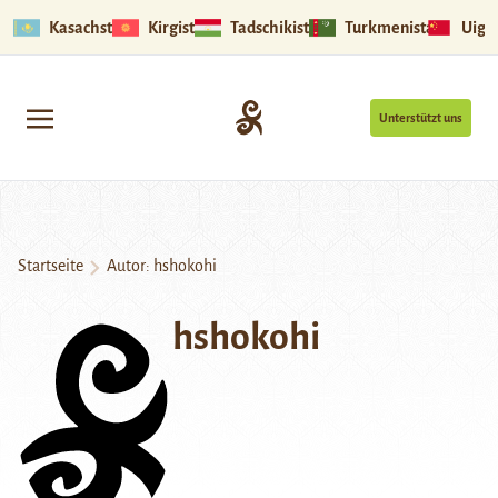
Kasachstan
Kirgistan
Tadschikistan
Turkmenistan
Uigu
Unterstützt uns
Startseite
Autor: hshokohi
hshokohi