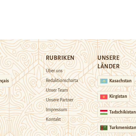
RUBRIKEN
UNSERE
LÄNDER
Über uns
Redaktionscharta
nçais
Kasachstan
Unser Team
Kirgistan
Unsere Partner
Impressum
Tadschikistan
Kontakt
Turkmenista