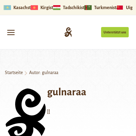
Kasachstan
Kirgistan
Tadschikistan
Turkmenistan
Uigu
Unterstützt uns
Startseite
Autor: gulnaraa
gulnaraa
ll