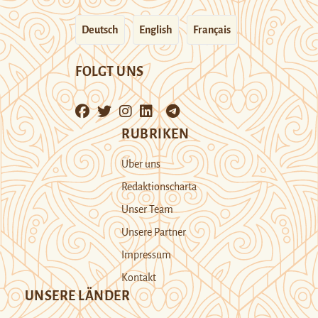
Deutsch
English
Français
FOLGT UNS
RUBRIKEN
Über uns
Redaktionscharta
Unser Team
Unsere Partner
Impressum
Kontakt
UNSERE LÄNDER