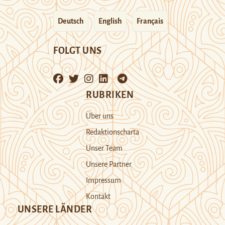
Deutsch
English
Français
FOLGT UNS
RUBRIKEN
Über uns
Redaktionscharta
Unser Team
Unsere Partner
Impressum
Kontakt
UNSERE LÄNDER