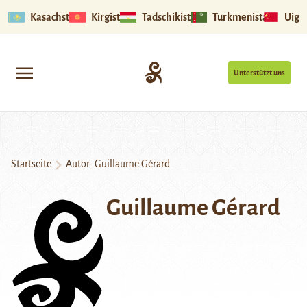
Kasachstan
Kirgistan
Tadschikistan
Turkmenistan
Uigu
Unterstützt uns
Startseite
Autor: Guillaume Gérard
Guillaume Gérard