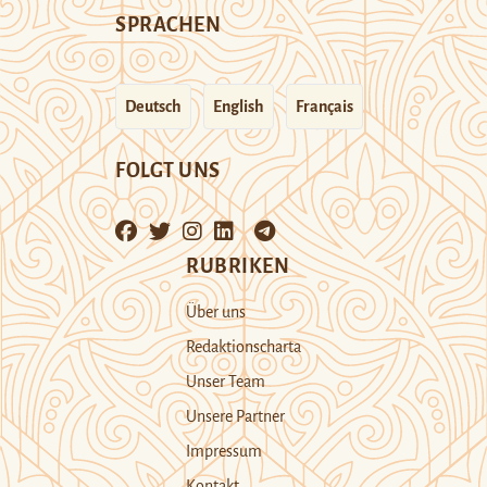
SPRACHEN
Deutsch
English
Français
FOLGT UNS
RUBRIKEN
Über uns
Redaktionscharta
Unser Team
Unsere Partner
Impressum
Kontakt