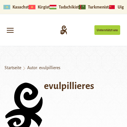
Kasachstan
Kirgistan
Tadschikistan
Turkmenistan
Uigu
Unterstützt uns
Startseite
Autor: evulpillieres
evulpillieres