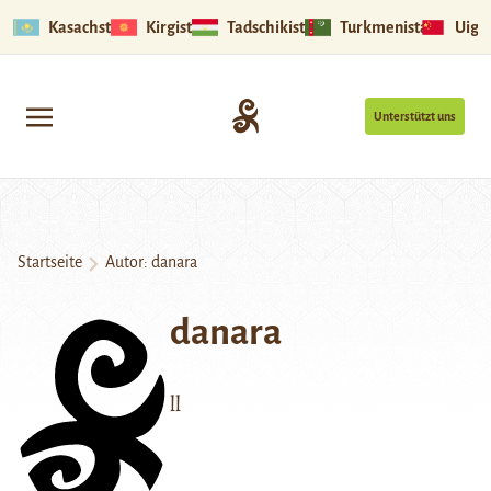
Kasachstan
Kirgistan
Tadschikistan
Turkmenistan
Uigu
Unterstützt uns
Startseite
Autor: danara
danara
ll