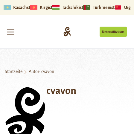
Kasachstan
Kirgistan
Tadschikistan
Turkmenistan
Uigu
Unterstützt uns
Startseite
Autor: cvavon
cvavon