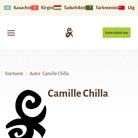
Kasachstan
Kirgistan
Tadschikistan
Turkmenistan
Uigu
Unterstützt uns
Startseite
Autor: Camille Chilla
Camille Chilla