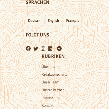
SPRACHEN
Deutsch
English
Français
FOLGT UNS
RUBRIKEN
Über uns
Redaktionscharta
Unser Team
Unsere Partner
Impressum
Kontakt