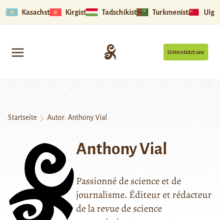
Kasachstan
Kirgistan
Tadschikistan
Turkmenistan
Uigu
Unterstützt uns
Startseite
Autor: Anthony Vial
Anthony Vial
Passionné de science et de
journalisme. Éditeur et rédacteur
de la revue de science