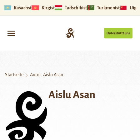
Kasachstan
Kirgistan
Tadschikistan
Turkmenistan
Uigu
Unterstützt uns
Startseite
Autor: Aislu Asan
Aislu Asan