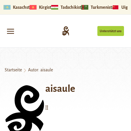
Kasachstan
Kirgistan
Tadschikistan
Turkmenistan
Uigu
Unterstützt uns
Startseite
Autor: aisaule
aisaule
ll