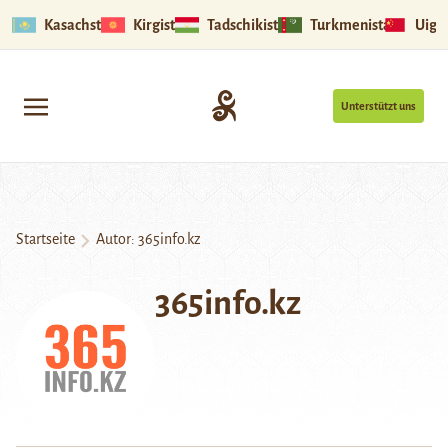
Kasachstan
Kirgistan
Tadschikistan
Turkmenistan
Uigu
Unterstützt uns
Startseite
Autor: 365info.kz
365info.kz