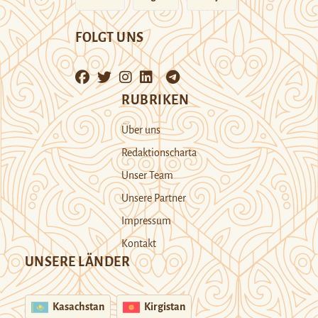
FOLGT UNS
RUBRIKEN
Über uns
Redaktionscharta
Unser Team
Unsere Partner
Impressum
Kontakt
UNSERE LÄNDER
Kasachstan
Kirgistan