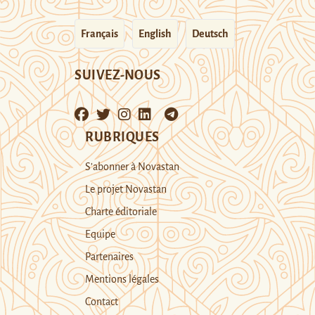
Français
English
Deutsch
SUIVEZ-NOUS
RUBRIQUES
S’abonner à Novastan
Le projet Novastan
Charte éditoriale
Equipe
Partenaires
Mentions légales
Contact