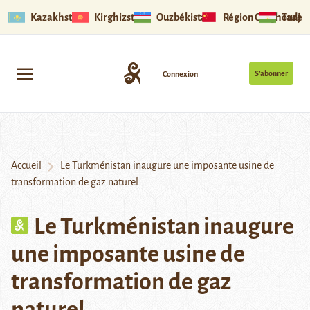
Kazakhstan
Kirghizstan
Ouzbékistan
Région Ouïghoure
Tadjik
S’abonner
Connexion
Accueil
Le Turkménistan inaugure une imposante usine de
transformation de gaz naturel
Le Turkménistan inaugure
une imposante usine de
transformation de gaz
naturel