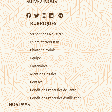
SUIVEZ-NOUS
RUBRIQUES
S’abonner à Novastan
Le projet Novastan
Charte éditoriale
Equipe
Partenaires
Mentions légales
Contact
Conditions générales de vente
Conditions générales d’utilisation
NOS PAYS