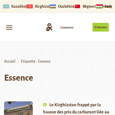
Kazakhstan
Kirghizstan
Ouzbékistan
Région Ouïghoure
Tadjik
S’abonner
Connexion
Accueil
Étiquette :
Essence
Essence
Le Kirghizstan frappé par la
hausse des prix du carburant liée au