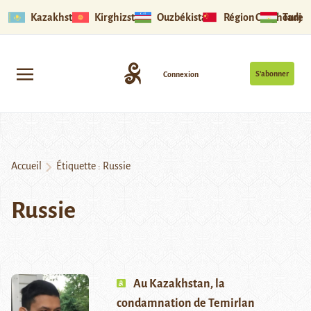
Kazakhstan
Kirghizstan
Ouzbékistan
Région Ouïghoure
Tadjik
S’abonner
Connexion
Accueil
Étiquette :
Russie
Russie
Au Kazakhstan, la
condamnation de Temirlan