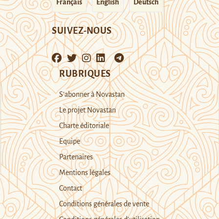
Français
English
Deutsch
SUIVEZ-NOUS
RUBRIQUES
S’abonner à Novastan
Le projet Novastan
Charte éditoriale
Equipe
Partenaires
Mentions légales
Contact
Conditions générales de vente