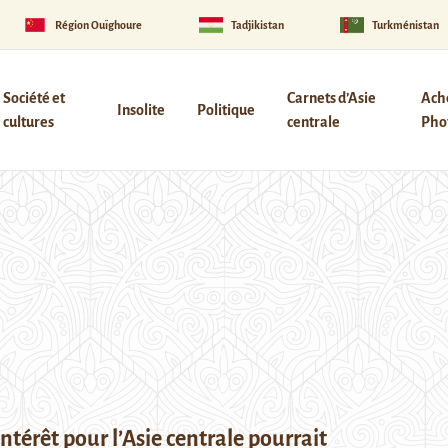
Région Ouïghoure
Tadjikistan
Turkménistan
Société et
Carnets d’Asie
Ach
Insolite
Politique
cultures
centrale
Phot
ntérêt pour l’Asie centrale pourrait