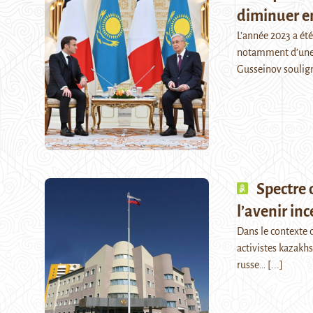
diminuer e
L’année 2023 a été
notamment d’une a
Gusseinov soulig
Spectre 
l’avenir in
Dans le contexte d
activistes kazakhs
russe…
[...]