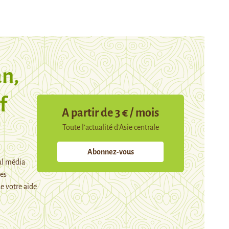
n,
f
A partir de 3 € / mois
Toute l’actualité d’Asie centrale
Abonnez-vous
ul média
mes
e votre aide