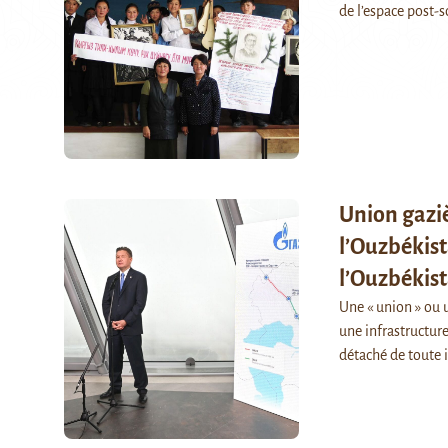
de l’espace post-
Union gaziè
l’Ouzbékist
l’Ouzbékis
Une « union » ou 
une infrastructur
détaché de toute 