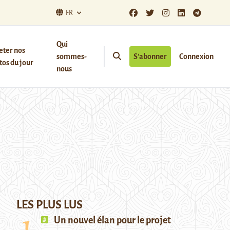
FR
Qui
eter nos
sommes-
S’abonner
Connexion
os du jour
nous
LES PLUS LUS
Un nouvel élan pour le projet