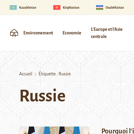
Kazakhstan
Kirghizstan
Ouzbékistan
L'Europe et l'Asie
Environnement
Economie
centrale
Accueil
Étiquette :
Russie
Russie
Pourquoi l’i