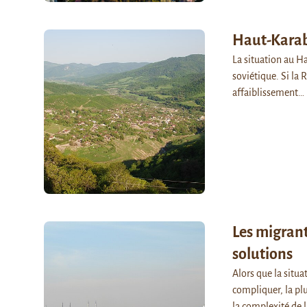
Haut-Karaba
La situation au Ha
soviétique. Si la
affaiblissement…
Les migran
solutions
Alors que la situ
compliquer, la pl
la complexité de 