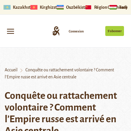
Kazakhstan
Kirghizstan
Ouzbékistan
Région Ouïghoure
Tadjik
S’abonner
Connexion
Accueil
Conquête ou rattachement volontaire ? Comment
l’Empire russe est arrivé en Asie centrale
Conquête ou rattachement
volontaire ? Comment
l’Empire russe est arrivé en
Asie centrale