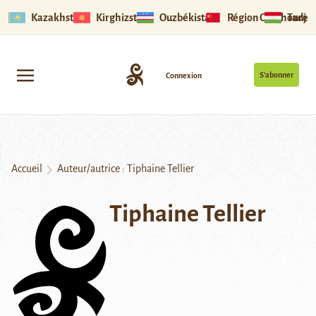
Kazakhstan
Kirghizstan
Ouzbékistan
Région Ouïghoure
Tadjik
S’abonner
Connexion
Accueil
Auteur/autrice : Tiphaine Tellier
Tiphaine Tellier