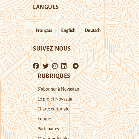
LANGUES
Français
English
Deutsch
SUIVEZ-NOUS
RUBRIQUES
S’abonner à Novastan
Le projet Novastan
Charte éditoriale
Equipe
Partenaires
Mentions légales