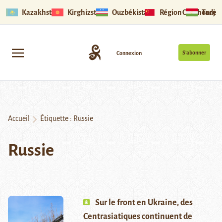
Kazakhstan
Kirghizstan
Ouzbékistan
Région Ouïghoure
Tadjik
S’abonner
Connexion
Accueil
Étiquette :
Russie
Russie
Sur le front en Ukraine, des
Centrasiatiques continuent de