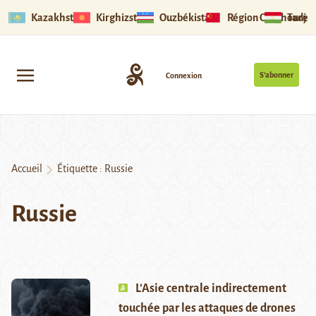
Kazakhstan
Kirghizstan
Ouzbékistan
Région Ouïghoure
Tadjik
S’abonner
Connexion
Accueil
Étiquette :
Russie
Russie
L’Asie centrale indirectement
touchée par les attaques de drones