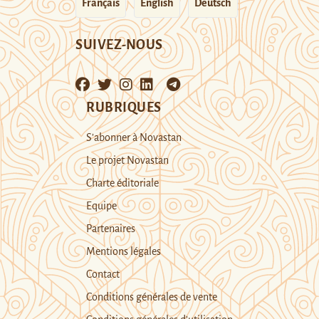
Français
English
Deutsch
SUIVEZ-NOUS
RUBRIQUES
S’abonner à Novastan
Le projet Novastan
Charte éditoriale
Equipe
Partenaires
Mentions légales
Contact
Conditions générales de vente