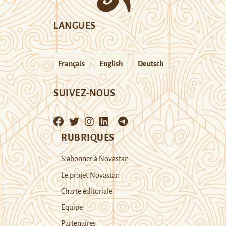
LANGUES
Français
English
Deutsch
SUIVEZ-NOUS
RUBRIQUES
S’abonner à Novastan
Le projet Novastan
Charte éditoriale
Equipe
Partenaires