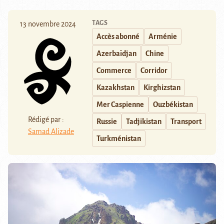
TAGS
13 novembre 2024
Accès abonné
Arménie
Azerbaïdjan
Chine
Commerce
Corridor
Kazakhstan
Kirghizstan
Mer Caspienne
Ouzbékistan
Rédigé par :
Russie
Tadjikistan
Transport
Samad Alizade
Turkménistan