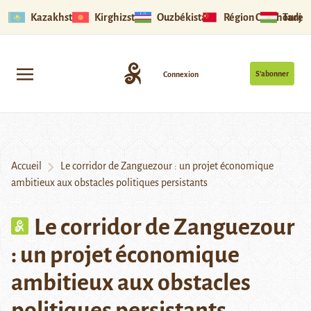
Kazakhstan
Kirghizstan
Ouzbékistan
Région Ouïghoure
Tadjik
S’abonner
Connexion
Accueil
Le corridor de Zanguezour : un projet économique
ambitieux aux obstacles politiques persistants
Le corridor de Zanguezour
: un projet économique
ambitieux aux obstacles
politiques persistants