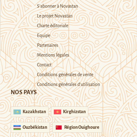
S’abonner à Novastan
Le projet Novastan
Charte éditoriale
Equipe
Partenaires
Mentions légales
Contact
Conditions générales de vente
Conditions générales d’utilisation
NOS PAYS
Kazakhstan
Kirghizstan
Ouzbékistan
Région Ouïghoure