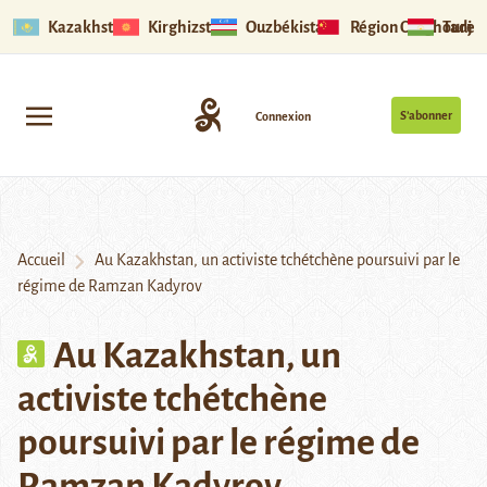
Kazakhstan
Kirghizstan
Ouzbékistan
Région Ouïghoure
Tadjik
S’abonner
Connexion
Accueil
Au Kazakhstan, un activiste tchétchène poursuivi par le
régime de Ramzan Kadyrov
Au Kazakhstan, un
activiste tchétchène
poursuivi par le régime de
Ramzan Kadyrov