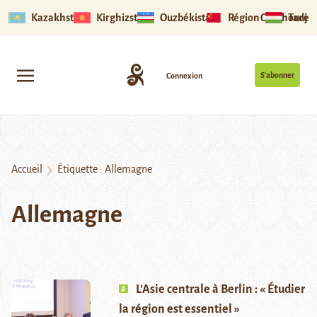
Kazakhstan
Kirghizstan
Ouzbékistan
Région Ouïghoure
Tadjik
S’abonner
Connexion
Accueil
Étiquette :
Allemagne
Allemagne
L’Asie centrale à Berlin : « Étudier
la région est essentiel »