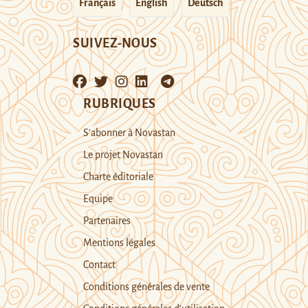
Français
English
Deutsch
SUIVEZ-NOUS
RUBRIQUES
S’abonner à Novastan
Le projet Novastan
Charte éditoriale
Equipe
Partenaires
Mentions légales
Contact
Conditions générales de vente