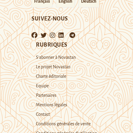
Français
English
Deutsch
SUIVEZ-NOUS
RUBRIQUES
S’abonner à Novastan
Le projet Novastan
Charte éditoriale
Equipe
Partenaires
Mentions légales
Contact
Conditions générales de vente