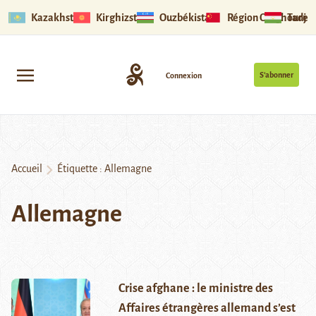
Kazakhstan
Kirghizstan
Ouzbékistan
Région Ouïghoure
Tadjik
S’abonner
Connexion
Accueil
Étiquette :
Allemagne
Allemagne
Crise afghane : le ministre des
Affaires étrangères allemand s’est