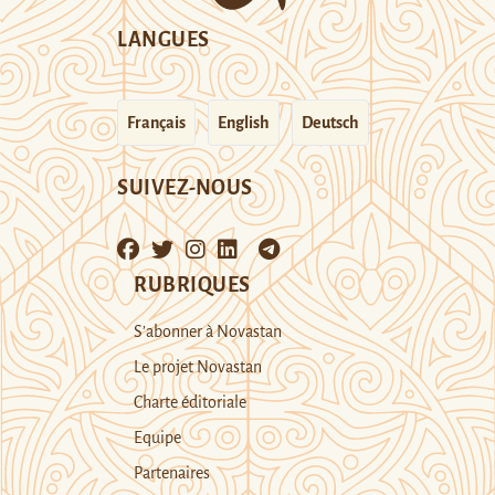
LANGUES
Français
English
Deutsch
SUIVEZ-NOUS
RUBRIQUES
S’abonner à Novastan
Le projet Novastan
Charte éditoriale
Equipe
Partenaires