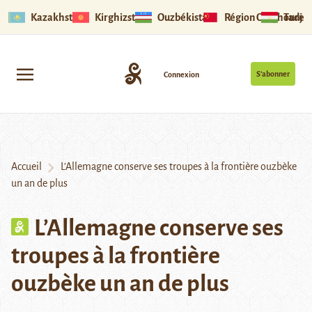
Kazakhstan
Kirghizstan
Ouzbékistan
Région Ouïghoure
Tadjik
S’abonner
Connexion
Accueil
L’Allemagne conserve ses troupes à la frontière ouzbèke
un an de plus
L’Allemagne conserve ses
troupes à la frontière
ouzbèke un an de plus