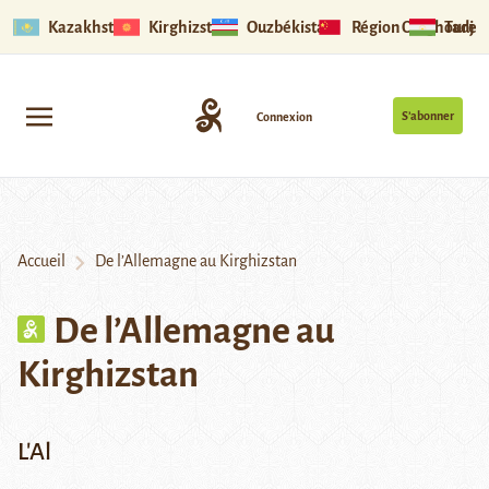
Kazakhstan
Kirghizstan
Ouzbékistan
Région Ouïghoure
Tadjik
S’abonner
Connexion
Accueil
De l’Allemagne au Kirghizstan
De l’Allemagne au
Kirghizstan
L'Al