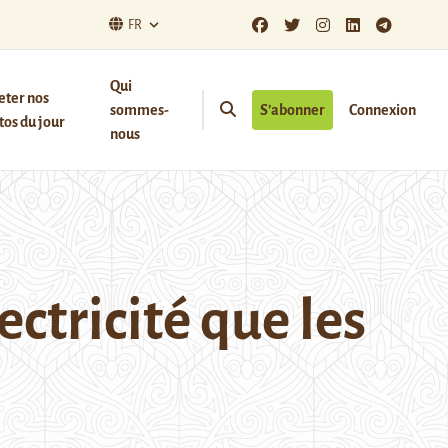
FR
Qui
eter nos
sommes-
S’abonner
Connexion
os du jour
nous
ctricité que les