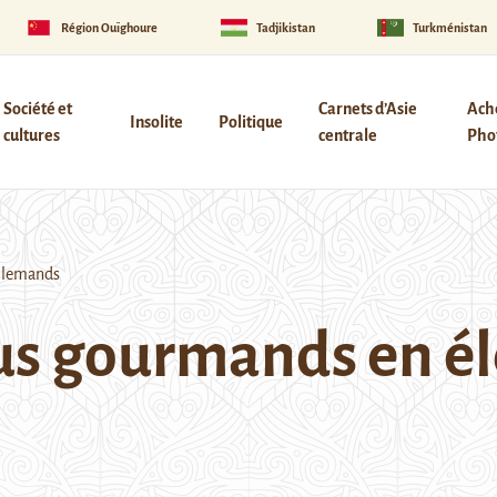
Région Ouïghoure
Tadjikistan
Turkménistan
Société et
Carnets d’Asie
Ach
Insolite
Politique
cultures
centrale
Phot
Allemands
us gourmands en éle