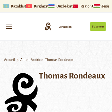
Kazakhstan
Kirghizstan
Ouzbékistan
Région Ouïghoure
Tadjik
S’abonner
Connexion
Accueil
Auteur/autrice : Thomas Rondeaux
Thomas Rondeaux