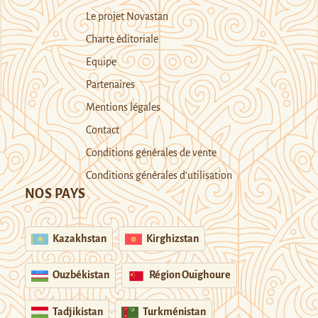
Le projet Novastan
Charte éditoriale
Equipe
Partenaires
Mentions légales
Contact
Conditions générales de vente
Conditions générales d’utilisation
NOS PAYS
Kazakhstan
Kirghizstan
Ouzbékistan
Région Ouïghoure
Tadjikistan
Turkménistan