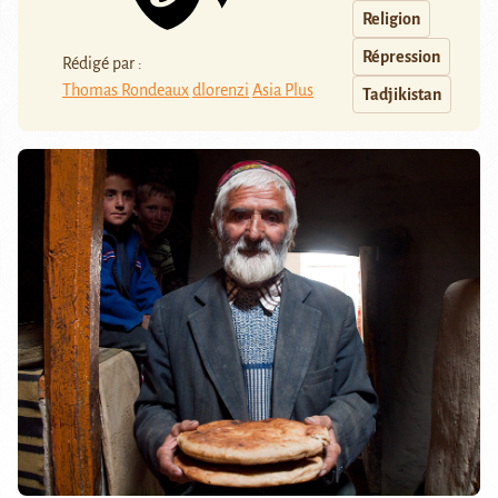
Religion
Répression
Rédigé par :
Thomas Rondeaux
dlorenzi
Asia Plus
Tadjikistan