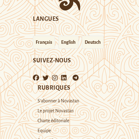
LANGUES
Français
English
Deutsch
SUIVEZ-NOUS
RUBRIQUES
S’abonner à Novastan
Le projet Novastan
Charte éditoriale
Equipe