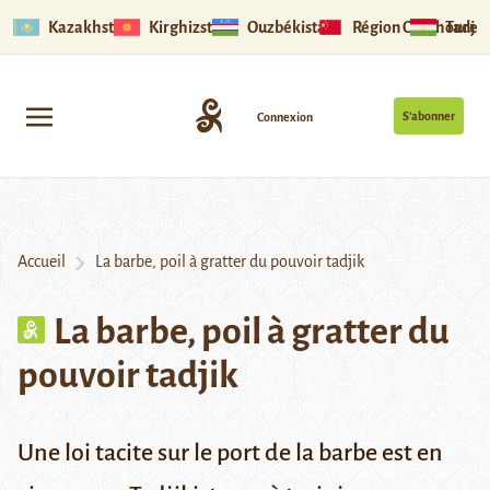
Kazakhstan
Kirghizstan
Ouzbékistan
Région Ouïghoure
Tadjik
S’abonner
Connexion
Accueil
La barbe, poil à gratter du pouvoir tadjik
La barbe, poil à gratter du
pouvoir tadjik
Une loi tacite sur le port de la barbe est en