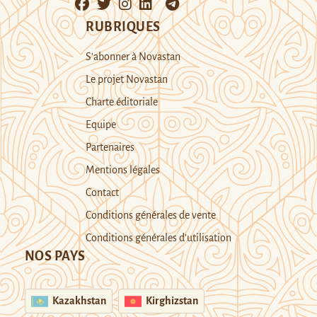
RUBRIQUES
S’abonner à Novastan
Le projet Novastan
Charte éditoriale
Equipe
Partenaires
Mentions légales
Contact
Conditions générales de vente
Conditions générales d’utilisation
NOS PAYS
Kazakhstan
Kirghizstan