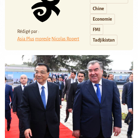
Chine
Economie
FMI
Rédigé par :
Asia Plus
mpresle
Nicolas Ropert
Tadjikistan