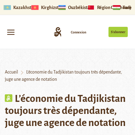
Kazakhstan
Kirghizstan
Ouzbékistan
Région Ouïghoure
Tadjik
S’abonner
Connexion
Accueil
L’économie du Tadjikistan toujours très dépendante,
juge une agence de notation
L’économie du Tadjikistan
toujours très dépendante,
juge une agence de notation