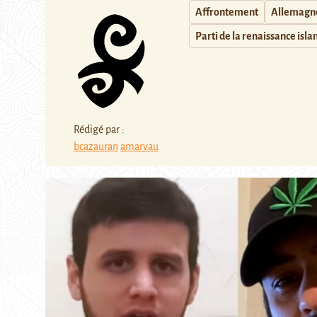
Affrontement
Allemagn
Parti de la renaissance isl
Rédigé par :
bcazauran
amarvau