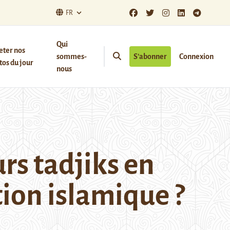
FR
Qui
eter nos
sommes-
S’abonner
Connexion
os du jour
nous
s tadjiks en
tion islamique ?