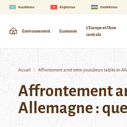
Kazakhstan
Kirghizstan
Ouzbékistan
L'Europe et l'Asie
Environnement
Economie
centrale
Accueil
Affrontement armé entre youtubeurs tadjiks en Allem
Affrontement ar
Allemagne : quel