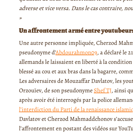
adverse et vice versa. Dans le cas contraire, n
»
Un affrontement armé entre youtubeur
Une autre personne impliquée, Cherzod Mahm
pseudonyme d’
Abdourahmon09
, a déclaré le 
allemands le laissaient en liberté à la conditio
blessé au cou et aux bras dans la bagarre, com
Les adversaires de Mouzaffar Davlatov, les 
Orzouïev, de son pseudonyme
Shef TJ
, ainsi q
après avoir été interrogés par la police allema
l’interdiction du Parti de la renaissance islami
Davlatov et Cherzod Mahmaddchonov s’accuse
l’affrontement en postant des vidéos sur YouT