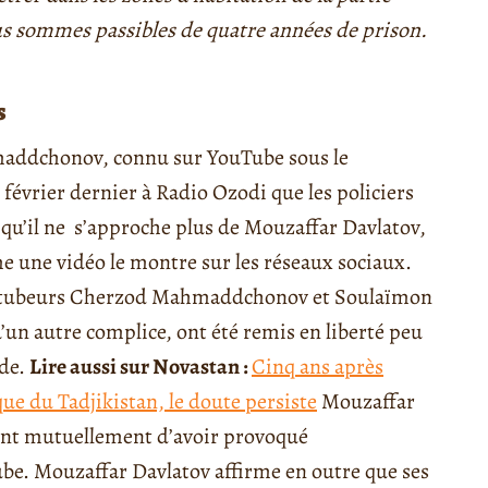
ous sommes passibles de quatre années de prison.
s
addchonov, connu sur YouTube sous le
21 février dernier à Radio Ozodi que les policiers
n qu’il ne s’approche plus de Mouzaffar Davlatov,
me une vidéo le montre sur les réseaux sociaux.
youtubeurs Cherzod Mahmaddchonov et Soulaïmon
u’un autre complice, ont été remis en liberté peu
nde.
Lire aussi sur Novastan :
Cinq ans après
que du Tadjikistan, le doute persiste
Mouzaffar
nt mutuellement d’avoir provoqué
ube. Mouzaffar Davlatov affirme en outre que ses