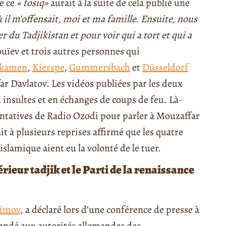
e ce
« fosiq
»
aurait à la suite de cela publié une
ù il m’offensait, moi et ma famille. Ensuite, nous
du Tadjikistan et pour voir qui a tort et qui a
ïev et trois autres personnes qui
gkamen
,
Kierspe
,
Gummersbach
et
Düsseldorf
ar Davlatov. Les vidéos publiées par les deux
insultes et en échanges de coups de feu. Là-
 tentatives de Radio Ozodi pour parler à Mouzaffar
it à plusieurs reprises affirmé que les quatre
slamique aient eu la volonté de le tuer.
rieur tadjik et le Parti de la renaissance
imov
, a déclaré lors d’une conférence de presse à
mandé aux autorités allemandes des