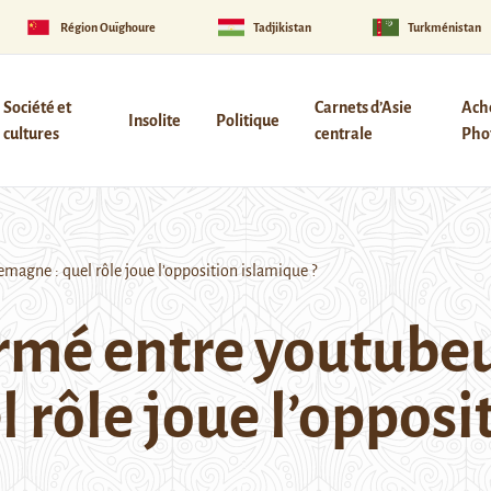
Région Ouïghoure
Tadjikistan
Turkménistan
Société et
Carnets d’Asie
Ach
Insolite
Politique
cultures
centrale
Phot
agne : quel rôle joue l’opposition islamique ?
mé entre youtubeur
 rôle joue l’opposi