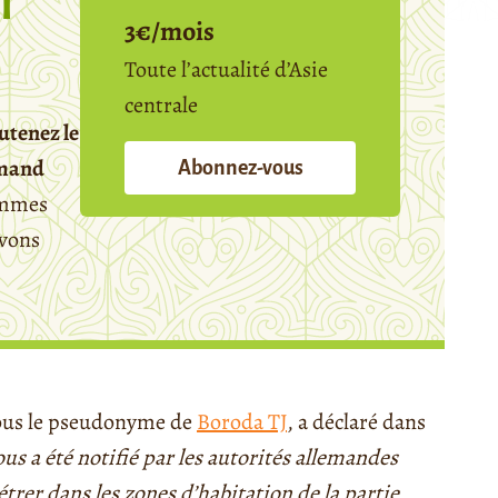
f
3€/mois
Toute l’actualité d’Asie
centrale
utenez le
emand
Abonnez-vous
mmes
avons
sous le pseudonyme de
Boroda TJ
, a déclaré dans
ous a été notifié par les autorités allemandes
trer dans les zones d’habitation de la partie