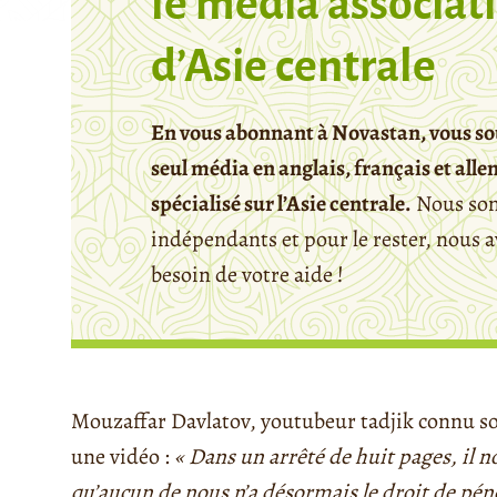
le media associati
d’Asie centrale
En vous abonnant à Novastan, vous so
seul média en anglais, français et all
spécialisé sur l’Asie centrale.
Nous so
indépendants et pour le rester, nous 
besoin de votre aide !
Mouzaffar Davlatov, youtubeur tadjik connu 
une vidéo :
« Dans un arrêté de huit pages, il n
qu’aucun de nous n’a désormais le droit de péné