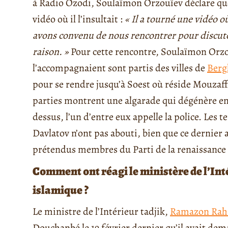
à Radio Ozodi, Soulaïmon Orzouïev déclare qu
vidéo où il l’insultait :
« Il a tourné une vidéo o
avons convenu de nous rencontrer pour discuter 
raison. »
Pour cette rencontre, Soulaïmon Orzou
l’accompagnaient sont partis des villes de
Ber
pour se rendre jusqu’à Soest où réside Mouzaff
parties montrent une algarade qui dégénère en 
dessus, l’un d’entre eux appelle la police. Les
Davlatov n’ont pas abouti, bien que ce dernier a
prétendus membres du Parti de la renaissance i
Comment ont réagi le ministère de l’Inté
islamique ?
Le ministre de l’Intérieur tadjik,
Ramazon Rah
Douchanbé le 19 février dernier qu’il avait de