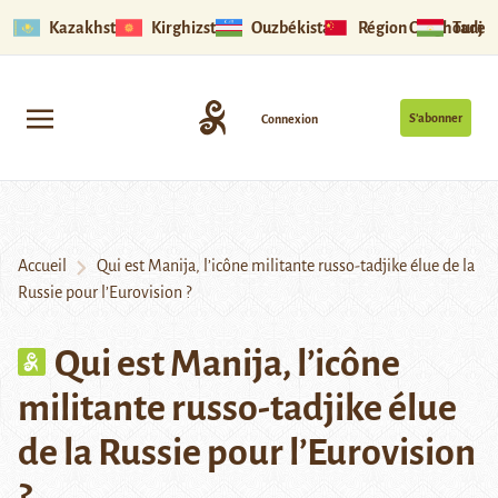
Kazakhstan
Kirghizstan
Ouzbékistan
Région Ouïghoure
Tadjik
S’abonner
Connexion
Accueil
Qui est Manija, l’icône militante russo-tadjike élue de la
Russie pour l’Eurovision ?
Qui est Manija, l’icône
militante russo-tadjike élue
de la Russie pour l’Eurovision
?