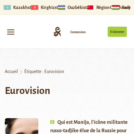
Kazakhstan
Kirghizstan
Ouzbékistan
Région Ouïghoure
Tadjik
S’abonner
Connexion
Accueil
Étiquette :
Eurovision
Eurovision
Qui est Manija, l’icône militante
russo-tadjike élue de la Russie pour