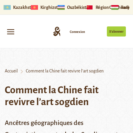
Kazakhstan
Kirghizstan
Ouzbékistan
Région Ouïghoure
Tadjik
S’abonner
Connexion
Accueil
Comment la Chine fait revivre l’art sogdien
Comment la Chine fait
revivre l’art sogdien
Ancêtres géographiques des