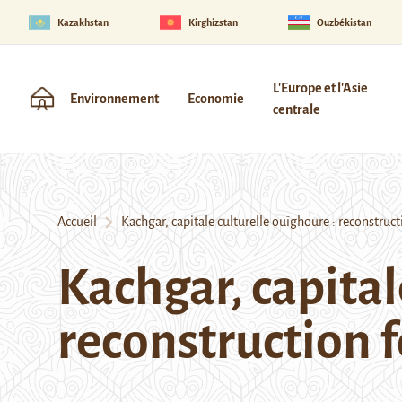
Kazakhstan
Kirghizstan
Ouzbékistan
L'Europe et l'Asie
Environnement
Economie
centrale
Accueil
Kachgar, capitale culturelle ouïghoure : reconstructi
Kachgar, capital
reconstruction f