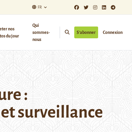
FR
Qui
eter nos
sommes-
S’abonner
Connexion
os du jour
nous
ure :
 et surveillance