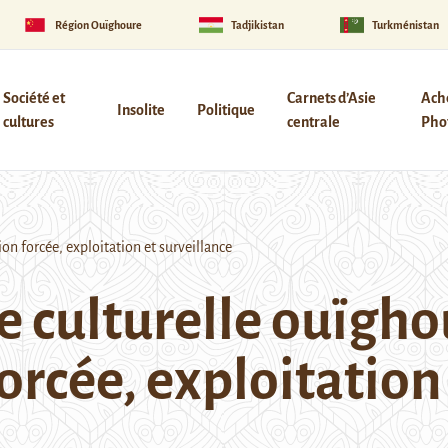
Région Ouïghoure
Tadjikistan
Turkménistan
Société et
Carnets d’Asie
Ach
Insolite
Politique
cultures
centrale
Phot
on forcée, exploitation et surveillance
e culturelle ouïgho
orcée, exploitation