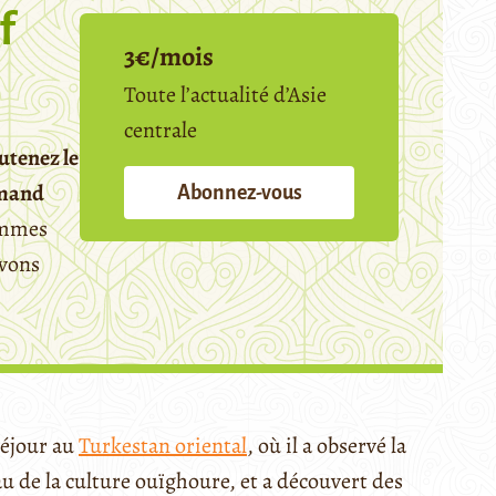
f
3€/mois
Toute l’actualité d’Asie
centrale
utenez le
emand
Abonnez-vous
mmes
avons
séjour au
Turkestan oriental
, où il a observé la
eau de la culture ouïghoure, et a découvert des