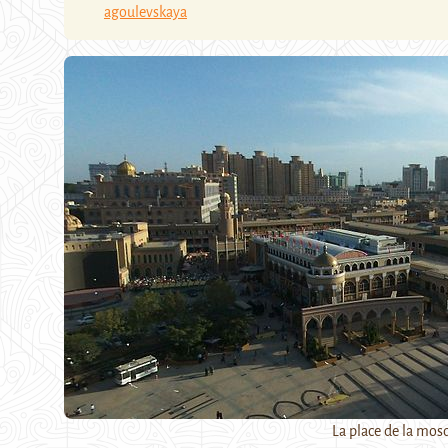
agoulevskaya
La place de la mos