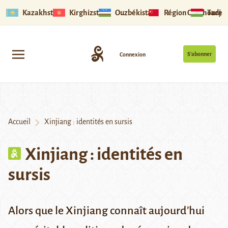
Kazakhstan
Kirghizstan
Ouzbékistan
Région Ouïghoure
Tadjik
S’abonner
Connexion
Accueil
Xinjiang : identités en sursis
Xinjiang : identités en
sursis
Alors que le Xinjiang connaît aujourd’hui