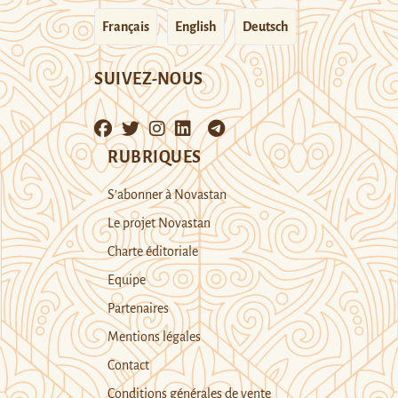
Français
English
Deutsch
SUIVEZ-NOUS
RUBRIQUES
S’abonner à Novastan
Le projet Novastan
Charte éditoriale
Equipe
Partenaires
Mentions légales
Contact
Conditions générales de vente