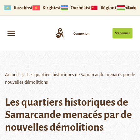
Kazakhstan
Kirghizstan
Ouzbékistan
Région Ouïghoure
Tadjik
S’abonner
Connexion
Accueil
Les quartiers historiques de Samarcande menacés par de
nouvelles démolitions
Les quartiers historiques de
Samarcande menacés par de
nouvelles démolitions