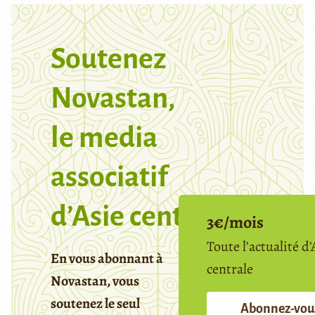
Soutenez
Novastan,
le media
associatif
d’Asie centrale
3€/mois
Toute l’actualité d’
En vous abonnant à
centrale
Novastan, vous
soutenez le seul
Abonnez-vou