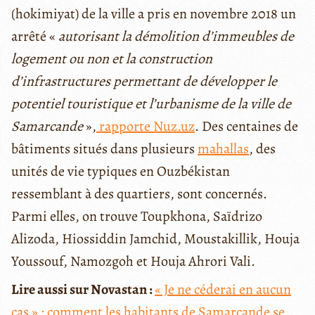
(hokimiyat) de la ville a pris en novembre 2018 un
arrêté «
autorisant la démolition d’immeubles de
logement ou non et la construction
d’infrastructures permettant de développer le
potentiel touristique et l’urbanisme de la ville de
Samarcande
»,
rapporte Nuz.uz
. Des centaines de
bâtiments situés dans plusieurs
mahallas
, des
unités de vie typiques en Ouzbékistan
ressemblant à des quartiers, sont concernés.
Parmi elles, on trouve Toupkhona, Saïdrizo
Alizoda, Hiossiddin Jamchid, Moustakillik, Houja
Youssouf, Namozgoh et Houja Ahrori Vali.
Lire aussi sur Novastan :
« Je ne céderai en aucun
cas » : comment les habitants de Samarcande se