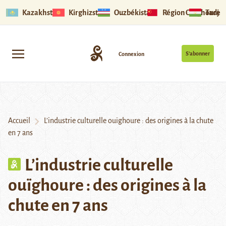
Kazakhstan
Kirghizstan
Ouzbékistan
Région Ouïghoure
Tadjik
S’abonner
Connexion
Accueil
L’industrie culturelle ouïghoure : des origines à la chute
en 7 ans
L’industrie culturelle
ouïghoure : des origines à la
chute en 7 ans