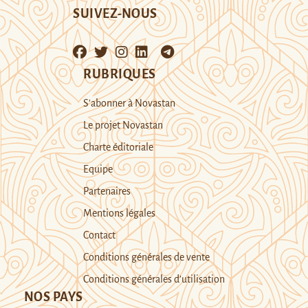
SUIVEZ-NOUS
RUBRIQUES
S’abonner à Novastan
Le projet Novastan
Charte éditoriale
Equipe
Partenaires
Mentions légales
Contact
Conditions générales de vente
Conditions générales d’utilisation
NOS PAYS