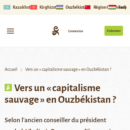
Kazakhstan
Kirghizstan
Ouzbékistan
Région Ouïghoure
Tadjik
S’abonner
Connexion
Accueil
Vers un « capitalisme sauvage » en Ouzbékistan ?
Vers un « capitalisme
sauvage » en Ouzbékistan ?
Selon l'ancien conseiller du président